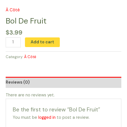
Skip
to
À Côté
Bol
content
De
Bol De Fruit
Fruit
$
3.99
quantity
Add to cart
Category:
À Côté
Reviews (0)
There are no reviews yet.
Be the first to review “Bol De Fruit”
You must be
logged in
to post a review.